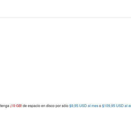
obtenga
¡10 GB!
de espacio en disco por sólo
$9,95 USD al mes
o
$109,95 USD al a