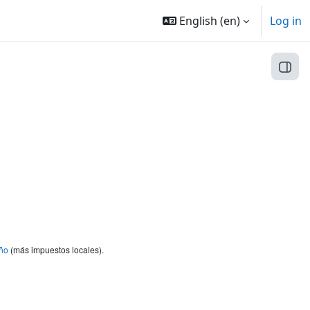
English ‎(en)‎
Log in
Open
ño
(más impuestos locales).