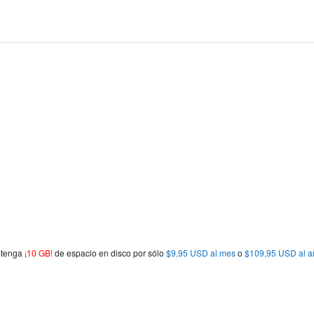
obtenga
¡10 GB!
de espacio en disco por sólo
$9,95 USD al mes
o
$109,95 USD al a